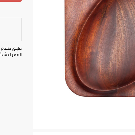
طبق طعام ب
القمر ليشكّل