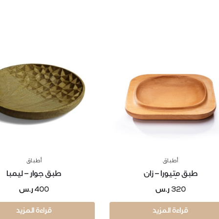
أطباق
أطباق
طبق مِتيورا – زان
طبق جوار – ليمبا
400
320
ر.س
ر.س
قراءة المزيد
قراءة المزيد