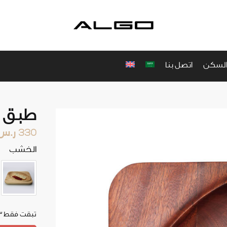
والسكن
اتصل بنا
طبق ث
330
ر.س
الخشب
تبقت فقط 3 في المخزون!