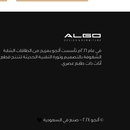
في عام 2021م تأسست ألجو بمزيج من الطاقات الشابة
الشغوفة بالتصميم وثورة التقنية الحديثة لتنتج قطع
أثاث ذات طابع عصري.
© ألجو 2024 – صنع في السعودية