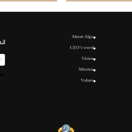
About Algo
انض
CEO’s word
Vision
Mission
ال
Values