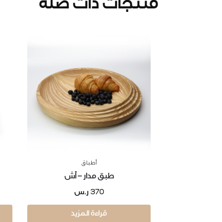
منتجات ذات صلة
أطباق
طبق مدار – أش
370
ر.س
قراءة المزيد