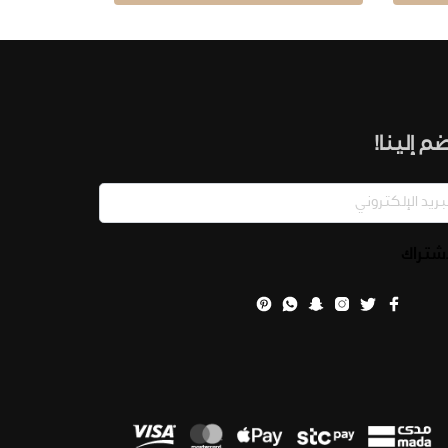
م إلينا!
اشتراك