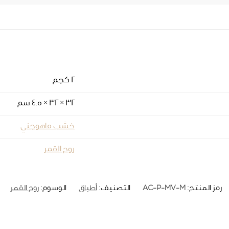
2 كجم
32 × 32 × 4.5 سم
خشب ماهوجني
روح القمر
AC-P-MV-M
رمز المنتج:
التصنيف:
أطباق
الوسوم:
روح القمر