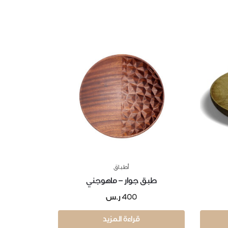
أطباق
طبق جوار – ماهوجني
400
ر.س
قراءة المزيد