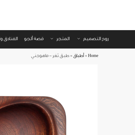
روح التصميم
المتجر
قصة ألجو
الفنادق 
Home
»
أطباق
»
طبق ثغر – ماهوجني