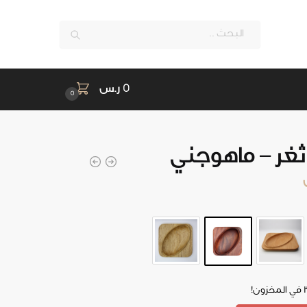
بحث
0
ر.س
0
غر – ماهوجني