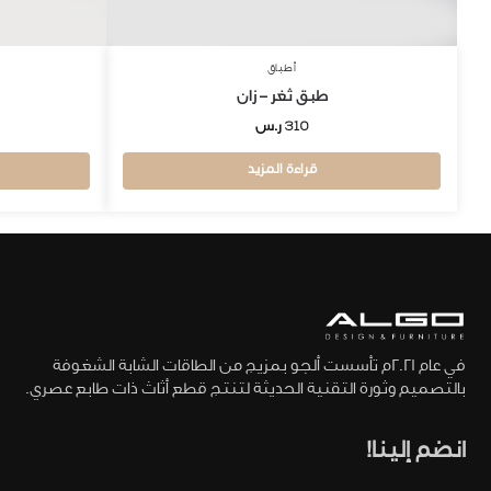
أطباق
طبق ثغر – زان
310
ر.س
قراءة المزيد
في عام 2021م تأسست ألجو بمزيج من الطاقات الشابة الشغوفة
بالتصميم وثورة التقنية الحديثة لتنتج قطع أثاث ذات طابع عصري.
انضم إلينا!