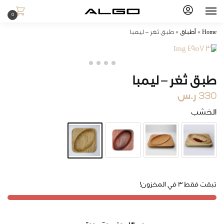
0
Home
»
أطباق
»
طبق ثغر – ليمبا
طبق ثغر – ليمبا
330
ر.س
الخشب
تبقت فقط 3 في المخزون!