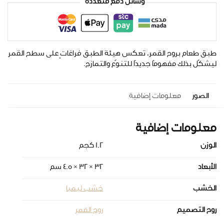
وسائل دفع متعددة
طبق طعام بروح القمر، تعكس هيئة الطبق فراغاتٍ على سطح القمر
ليشكّل بذلك مفهومًا جديدًا للتنوّع والتمازج.
الصور
معلومات إضافية
معلومات إضافية
الوزن
1.2 كجم
الأبعاد
32 × 32 × 4.5 سم
الخشب
خشب ليمبا
روح التصميم
روح القمر