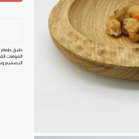
طبق طعام ب
الفوهات القمر
التصميم وس