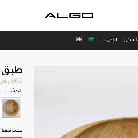
والسكن
اتصل بنا
طبق أث
360
ر.س
الخشب
تبقت فقط 3 في المخزون!