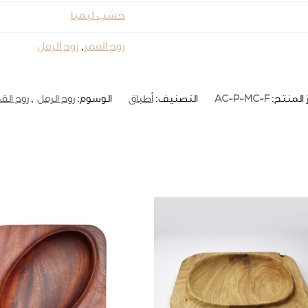
خشب ليمبا
روح القمر
,
روح الرمل
AC-P-MC-F
 المنتج:
التصنيف:
أطباق
الوسوم:
روح الرمل
,
روح الق