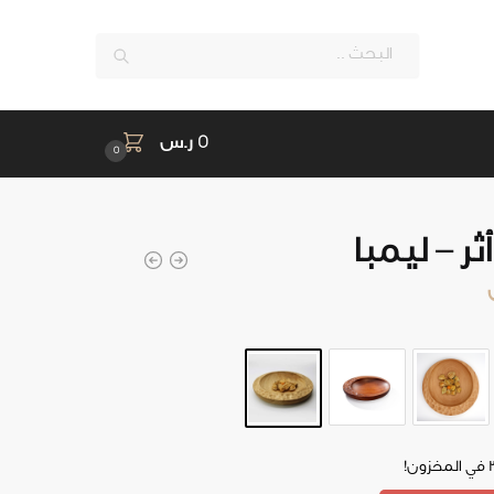
بحث
0
ر.س
0
ر – ليمبا