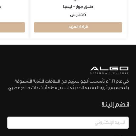
طبق جوار – ليمبا
ط
400
ر.س
قراءة المزيد
في عام 2021م تأسست ألجو بمزيج من الطاقات الشابة الشغوفة
بالتصميم وثورة التقنية الحديثة لتنتج قطع أثاث ذات طابع عصري.
انضم إلينا!