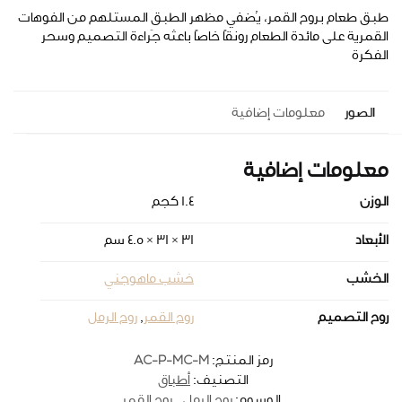
طبق طعام بروح القمر، يُضفي مظهر الطبق المستلهم من الفوهات
القمرية على مائدة الطعام رونقًا خاصًا باعثه جَراءة التصميم وسحر
الفكرة
الصور
معلومات إضافية
معلومات إضافية
الوزن
1.4 كجم
الأبعاد
31 × 31 × 4.5 سم
الخشب
خشب ماهوجني
روح التصميم
روح القمر
,
روح الرمل
AC-P-MC-M
رمز المنتج:
التصنيف:
أطباق
الوسوم:
روح الرمل
,
روح القمر