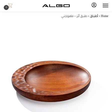
0
Home
»
أطباق
»
طبق أثر – ماهوجني