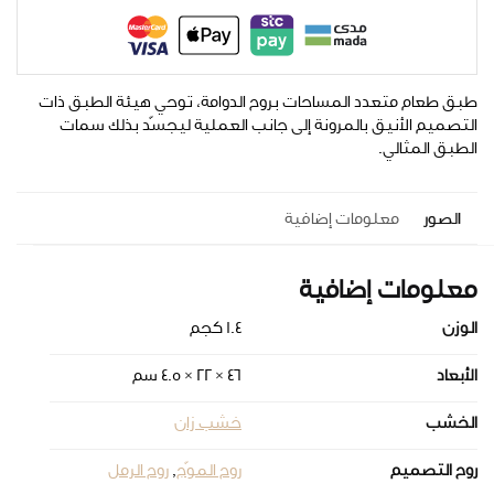
طبق طعام متعدد المساحات بروح الدوامة، توحي هيئة الطبق ذات
التصميم الأنيق بالمرونة إلى جانب العملية ليجسّد بذلك سمات
الطبق المثالي.
الصور
معلومات إضافية
معلومات إضافية
الوزن
1.4 كجم
الأبعاد
46 × 22 × 4.5 سم
الخشب
خشب زان
روح التصميم
روح الموّج
,
روح الرمل