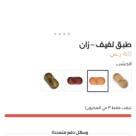
طبق لفيف – زان
410
ر.س
الخشب
تبقت فقط 3 في المخزون!
وسائل دفع متعددة