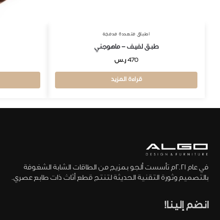
اطباق متعددة مدمجة
طبق لفيف – ماهوجني
470
ر.س
قراءة المزيد
في عام 2021م تأسست ألجو بمزيج من الطاقات الشابة الشغوفة
بالتصميم وثورة التقنية الحديثة لتنتج قطع أثاث ذات طابع عصري.
انضم إلينا!