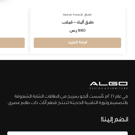
اطباق متعددة مدمجة
طبق آليك – قيقب
860
ر.س
قراءة المزيد
في عام 2021م تأسست ألجو بمزيج من الطاقات الشابة الشغوفة
بالتصميم وثورة التقنية الحديثة لتنتج قطع أثاث ذات طابع عصري.
انضم إلينا!