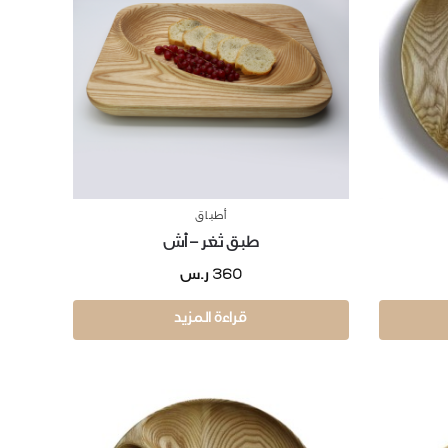
أطباق
طبق ثغر – أش
360
ر.س
قراءة المزيد