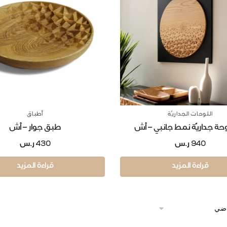
اللوحات الجداريّة
أطباق
لوحة جداريّة نمط جانبي – أش
طبق جوار – أش
430
940
ر.س
ر.س
قراءة المزيد
قراءة المزيد