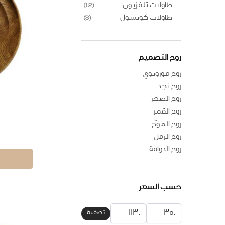
طاولات تلفزيون
(12)
طاولات كونسول
(3)
روح التصميم
روح فورونوي
روح نجد
روح الصخر
روح القمر
روح الموّج
روح الرمل
روح الدوامة
حسب السعر
تصفية