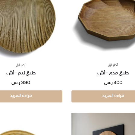
أطباق
أطباق
طبق مدى – أش
طبق نيم – أش
390
400
ر.س
ر.س
قراءة المزيد
قراءة المزيد