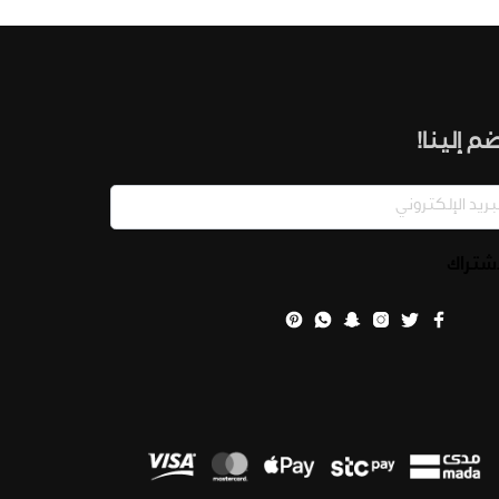
م إلينا!
اشتراك