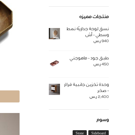
منتجات مميزه
نسق لوحة جداريّة نمط
وسطي - أش
940
ر.س
طبق جود - ماهوجني
450
ر.س
وحدة تخزين جانبية فراغ
- صخر
2,400
ر.س
وسوم
Stone
Sideboard