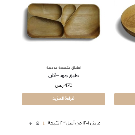
اطباق متعددة مدمجة
طبق جود – أش
470
ر.س
قراءة المزيد
←
2
1
عرض 1–12 من أصل 23 نتيجة