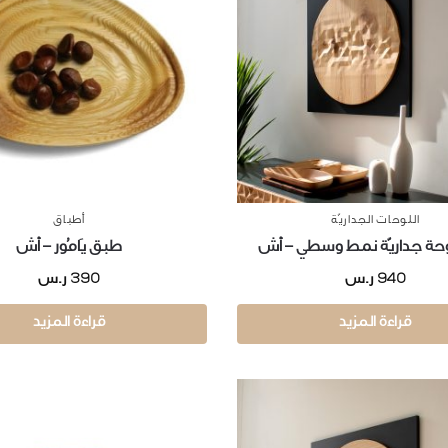
اللوحات الجداريّة
أطباق
وحة جداريّة نمط وسطي – أش
طبق يَامُور – أش
390
940
ر.س
ر.س
قراءة المزيد
قراءة المزيد