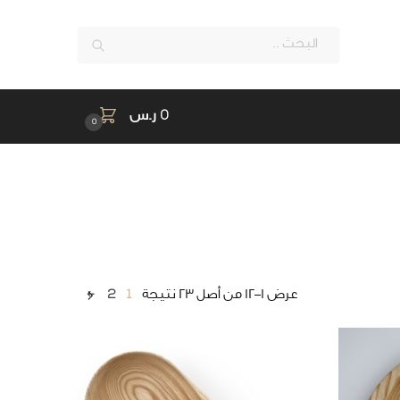
بحث
0
ر.س
0
←
2
1
عرض 1–12 من أصل 23 نتيجة