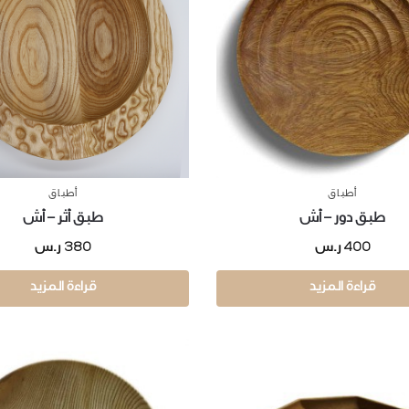
أطباق
أطباق
طبق دور – أش
طبق أثر – أش
380
400
ر.س
ر.س
قراءة المزيد
قراءة المزيد