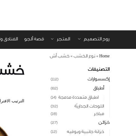
روح التصميم
المتجر
قصة ألجو
الفنادق 
Home
»
نوع الخشب
»
خشب أش
خشب
التصنيفات
إكسسوارات
(112)
أطباق
(62)
اطباق متعددة مدمجة
(14)
اللوحات الجداريّة
(32)
مباخر
(18)
خزائن
(27)
خزانة جانبية وبوفيه
(12)