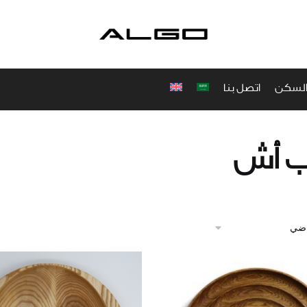
والسكن
اتصل بنا
 أش