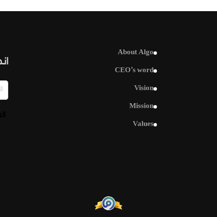
About Algo
انض
CEO’s word
Vision
Mission
ال
Values