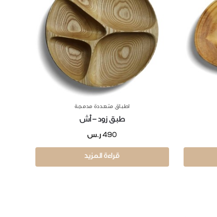
اطباق متعددة مدمجة
طبق زود – أش
490
ر.س
قراءة المزيد