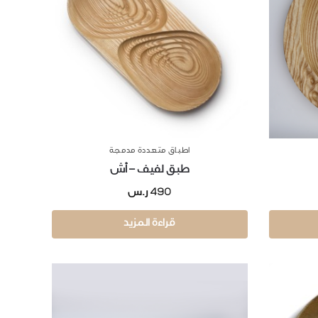
اطباق متعددة مدمجة
طبق لفيف – أش
490
ر.س
قراءة المزيد