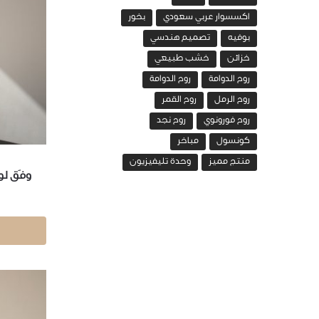
اكسسوار عربي سعودي
بخور
بوفيه
تصميم هندسي
خزائن
خشب طبيعي
روح الدوامة
روح الدوامة
روح الرمل
روح القمر
روح فورونوي
روح نجد
كونسول
مباخر
منتج مميز
وحدة تليفيزيون
وفَق ل