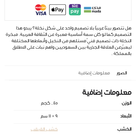
هل تتصور بيتًا عربيًا بلا تصميم واحد على شكل نخلة؟
يبدو هذا
التصميم كما لو كان سمة أساسية معبرة عن الثقافة العربية.
مبخرة
النخلة ذات تصميم فنيّ مستلهم من النخيل وأنماطها المختلفة
ليعبّرعن العلاقة الجذرية بين السعوديين واهم نبات على الاطلاق
بالمملكة .
الصور
معلومات إضافية
معلومات إضافية
الوزن
0.45 كجم
الأبعاد
9 × 11 سم
الخشب
خشب القيقب