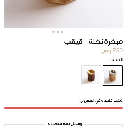
مبخرة نخلة – قيقب
230
ر.س
الخشب
تبقت فقط 5 في المخزون!
وسائل دفع متعددة