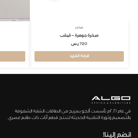
مباخر
مبخرة جوهرة – قيقب
720
ر.س
قراءة المزيد
في عام 2021م تأسست ألجو بمزيج من الطاقات الشابة الشغوفة
بالتصميم وثورة التقنية الحديثة لتنتج قطع أثاث ذات طابع عصري.
انضم إلينا!