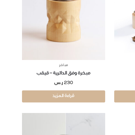
مباخر
مبخرة وفق الدائرية – قيقب
230
ر.س
قراءة المزيد