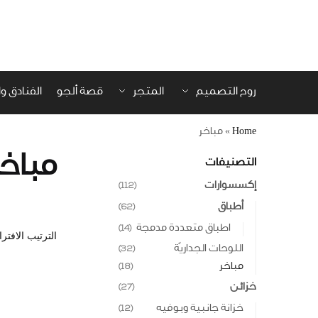
روح التصميم
المتجر
قصة ألجو
الفنادق 
Home
»
مباخر
مباخر
التصنيفات
إكسسوارات
(112)
أطباق
(62)
اطباق متعددة مدمجة
(14)
اللوحات الجداريّة
(32)
مباخر
(18)
خزائن
(27)
خزانة جانبية وبوفيه
(12)