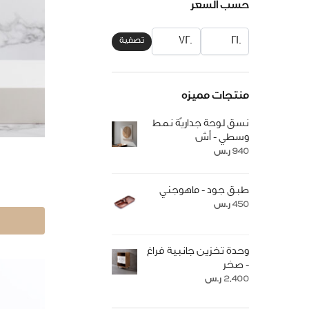
حسب السعر
تصفية
منتجات مميزه
نسق لوحة جداريّة نمط
وسطي - أش
940
ر.س
طبق جود - ماهوجني
450
ر.س
وحدة تخزين جانبية فراغ
- صخر
2,400
ر.س