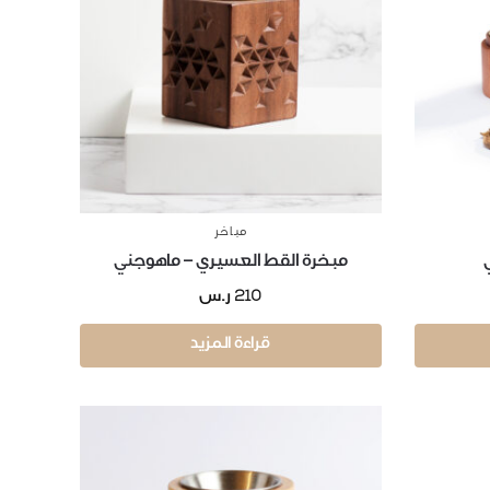
مباخر
مبخرة القط العسيري – ماهوجني
210
ر.س
قراءة المزيد