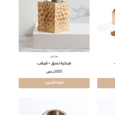
مباخر
مبخرة نسق – قيقب
220
ر.س
قراءة المزيد