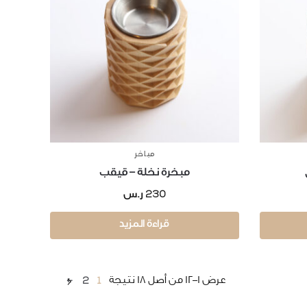
مباخر
مبخرة نخلة – قيقب
230
ر.س
قراءة المزيد
←
2
1
عرض 1–12 من أصل 18 نتيجة