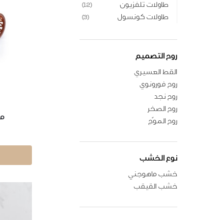
طاولات تلفزيون
(12)
طاولات كونسول
(3)
روح التصميم
القط العسيري
روح فورونوي
روح نجد
روح الصخر
مب
روح الموّج
نوع الخشب
خشب ماهوجني
خشب القيقب