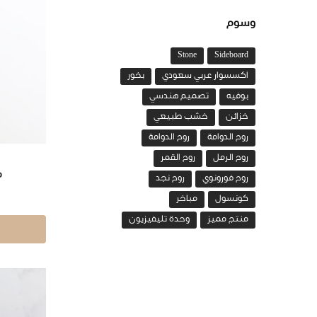
وسوم
Stone
Sideboard
اكسسوار عربي سعودي
بخور
بوفيه
تصميم هندسي
خزائن
خشب طبيعي
روح الدوامة
روح الدوامة
روح الرمل
روح القمر
م
روح فورونوي
روح نجد
كونسول
مباخر
منتج مميز
وحدة تليفيزيون