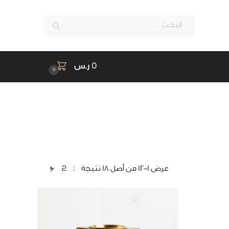
بحث
0
ر.س
0
←
2
1
عرض 1–12 من أصل 18 نتيجة