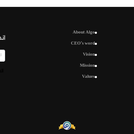
About Algo
انض
CEO’s word
Vision
Mission
ال
Values