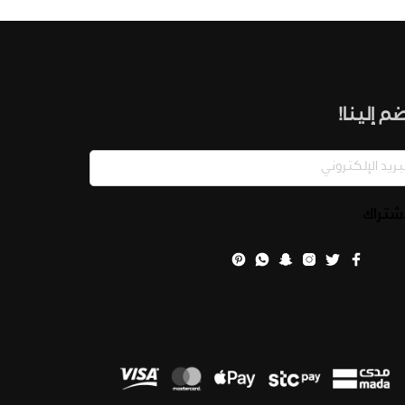
م إلينا!
اشتراك