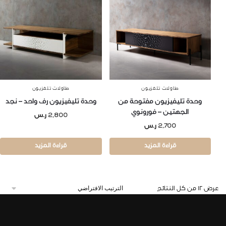
طاولات تلفزيون
طاولات تلفزيون
وحدة تليفيزيون مفتوحة من
وحدة تليفيزيون رف واحد – نجد
الجهتين – فورونوي
2,800
ر.س
2,700
ر.س
قراءة المزيد
قراءة المزيد
عرض ⁦12⁩ من كل النتائج