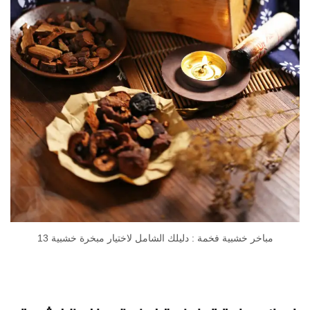
مباخر خشبية فخمة : دليلك الشامل لاختيار مبخرة خشبية 13