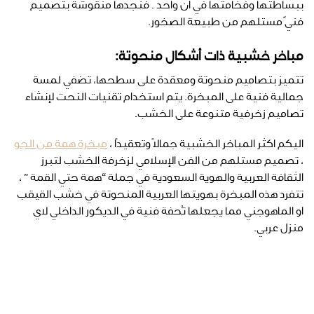
ببساطتها وفخامتها في آن واحد . فنجدها منقوشة بتصميم
فنيّ مستلهم من طبيعة الصخور.
مباخر خشبية ذات أشكال منحوتة:
تتميز بتصاميم منحوتة ومعقدة على سطحها، تضفي لمسة
جمالية فنية على المبخرة. يتم استخدام تقنيات النحت لإنشاء
تصاميم زخرفية متنوعة على الخشب.
اليكم اكثر المباخر الخشبية جمالًا وتعقيدًا ،
مبخرة همة من الجو
، تصميم مستلهم من الفن الإسلامي لزخرفة الخشب لتبرز
الثقافة العربية والهوية السعودية في جملة “همة حتي القمة ” ،
تتفرد هذه المبخرة بهويتها العربية المنحوتة في خشب القيقب
او الماهوجني مما يجعلها تُحفة فنية في الديكور الداخلي لاي
منزل عربي.