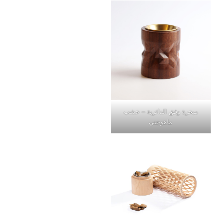
مبخرة وفق الدائرية – خشب
ماهوجني