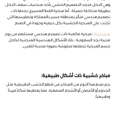
وهي النخل فنجد التصميم الخشبي بأخذ منحنيات سعف النخل
بطريقة متداخلة جميلة ، أما مبخرة القط العسيري نجدها ذات
تصميم هندسي متأثر بمنطقة عسير بالمملكة وتضاريسها التي
نُحتت علي المبخرة الخشبية بكل حرفية وجودة في الصنع .
مبخرة زوايا
مبخرة مكعبة ذات تصميم هندسي مستلهم من روح
مدينة نجد السعودية ، تلك الأشكال الهندسية المنحنية لداخل
جسم المبخرة تجعلها منقوشة بصورة محببة للعين .
مباخر خشبية ذات أشكال طبيعية:
يتم صنع هذا النوع من المباخر من قطع الخشب الطبيعية مثل
الجذوع أو الأغصان أو الأشجار المصغرة، مما يعطيها شكلًا فريدًا
وطبيعيًا.