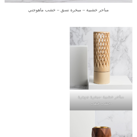
مباحر خشبية – مبخرة نسق – خشب ماهوجني
مباخر خشبية -مبخرة جوهرة
-خشب قيقب