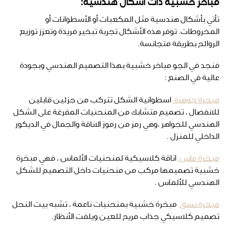
مباخر خشبية ذات أشكال هندسية:
تأتي بأشكال هندسية مثل المكعبات أو الأسطوانات أو
المخروطات. توفر هذه الأشكال تجربة تبخير فريدة وتعزز توزيع
الروائح بطريقة متجانسة.
فنجد في الجو مباخر خشبية بهذا التصميم الهندسي وبجودة
عالية في الصنع :
مبخرة جوهرة
اسطوانية الشكل تتركب من جزئين قابلين
للانفصال ، تصميم متشابك من المنحنيات المفرغة على الشكل
الهندسي للجواهر ،وهي رمز من رموز الاناقة والجمال في الديكور
الداخلي للمنزل .
مبخرة ماس
اناقة كلاسيكية لمنحنيات الألماس ، فهي مبخرة
خشبية تصميمها مركب من منحنيات داخل التصميم للشكل
الهندسي للألماس .
مبخرة نسق
مبخرة خشبية بمنحنيات ناعمة ، تشبه بيت النحل
تصميم كلاسيكي جذاب مريح للعين ويلفت الأنظار.