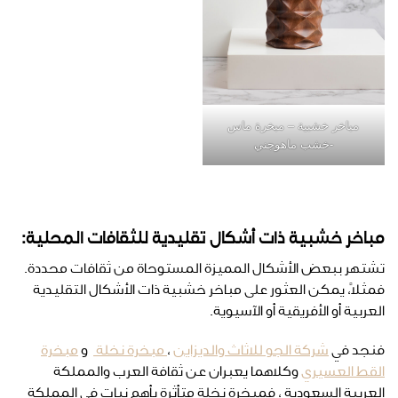
مباخر خشبية – مبخرة ماس
-خشب ماهوجني
مباخر خشبية ذات أشكال تقليدية للثقافات المحلية:
تشتهر ببعض الأشكال المميزة المستوحاة من ثقافات محددة.
فمثلاً، يمكن العثور على مباخر خشبية ذات الأشكال التقليدية
العربية أو الأفريقية أو الآسيوية.
فنجد في
شركة الجو للاثاث والديزاين
،
مبخرة نخلة
و
مبخرة
القط العسيري
وكلاهما يعبران عن ثقافة العرب والمملكة
العربية السعودية ، فمبخرة نخلة متأثرة بأهم نبات في المملكة