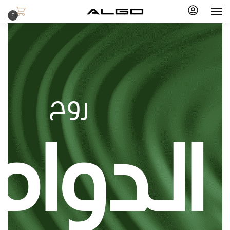
0
روح
الدوام